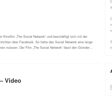
D
d
D
v
u
r Kinofilm „The Social Network“ und beschäftigt sich mit der
S
richten über Facebook. So hatte das Social Network eine lange
ehmen müssen. Der Film „The Social Network“ lässt den Gründer…
i
 – Video
A