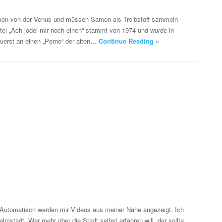
ommen von der Venus und müssen Samen als Treibstoff sammeln
tel „Ach jodel mir noch einen“ stammt von 1974 und wurde in
zuerst an einen „Porno“ der alten…
Continue Reading »
e. Automatisch werden mir Videos aus meiner Nähe angezeigt. Ich
mstadt. Wer mehr über die Stadt selbst erfahren will, der sollte