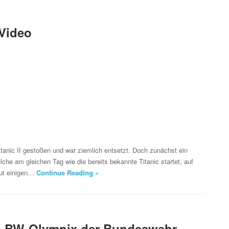
 Video
Titanic II gestoßen und war ziemlich entsetzt. Doch zunächst ein
lche am gleichen Tag wie die bereits bekannte Titanic startet, auf
laut einigen…
Continue Reading »
– BW-Olympix der Bundeswehr