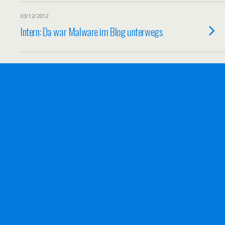
03/12/2012
Intern: Da war Malware im Blog unterwegs
14/09/2012
Blogparade: Sicherheit im Internet +
Gewinnspiel
22/08/2012
wpSEO 3.0.3: neue Details im SEO Monitor
14/08/2012
Feed in Facebook integrieren mit RSS
Graffiti 2.0