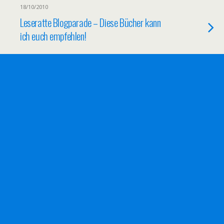
18/10/2010
Leseratte Blogparade – Diese Bücher kann
ich euch empfehlen!
25/09/2010
Blogparade – About Blogger oder Bloggen
für’s Frühstück
06/09/2010
Foto Blogparade – ich als Kind
29/08/2010
Stöckchen: Entweder/Oder