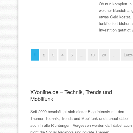
Ob nun komplett in 
welcher Bereich ang
etwas Geld kostet. 
funktioniert bisher
Investition getätigt
1
2
3
4
5
...
10
20
...
Letzt
XYonline.de – Technik, Trends und
Mobilfunk
Seit 2009 beschäftigt sich dieser Blog intensiv mit den
Themen Technik, Trends und Mobilfunk und schaut dabei
auch in alle Richtungen. Vergessen werden darf dabei auch
nicht die Social Networks und private Themen.