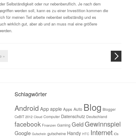
der Selbständigkeit oder nur nebenberuflich. Je nach dem
egriffen werden soll, kann es zu einer Investition kommen die
Ich für meinen Teil arbeite nebenbei selbständig und es
 auch wirklich gut, aber ab und an muss mal eine größere
 werden.
e »
Schlagwörter
Blog
Android
App
apple
Auto
Apps
Blogger
Datenschutz
Computer
Deutschland
CeBIT 2012
Cloud
Gewinnspiel
facebook
Geld
Gaming
Finanzen
Internet
Google
Handy
gutscheine
Gutschein
HTC
iOs