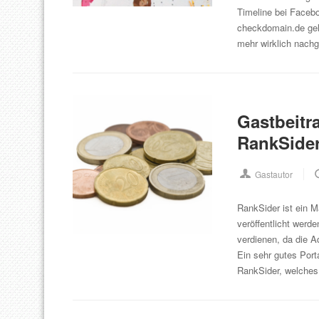
Timeline bei Faceb
checkdomain.de gele
mehr wirklich nach
Gastbeitr
RankSider
Gastautor
RankSider ist ein M
veröffentlicht werd
verdienen, da die 
Ein sehr gutes Port
RankSider, welches