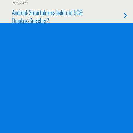
26/10/2011
Android-Smartphones bald mit 5GB
Dropbox-Speicher?
25/06/2011
Handytasche für HTC Desire HD und
Gutschein für Displayschutzfolie
20/10/2010
Android Market – Fehler bei Download und
Updates
12/09/2010
Trojaner via SMS auf Android