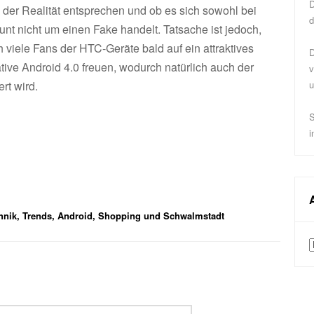
D
 der Realität entsprechen und ob es sich sowohl bei
d
t nicht um einen Fake handelt. Tatsache ist jedoch,
ch viele Fans der HTC-Geräte bald auf ein attraktives
D
ive Android 4.0 freuen, wodurch natürlich auch der
v
rt wird.
u
S
i
nik, Trends, Android, Shopping und Schwalmstadt
A