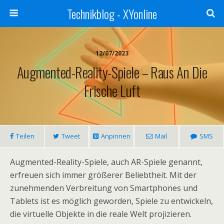
Technikblog - XYonline
12/07/2023
Augmented-Reality-Spiele – Raus An Die
Frische Luft
Teilen
Tweet
Anpinnen
Mail
SMS
Augmented-Reality-Spiele, auch AR-Spiele genannt,
erfreuen sich immer größerer Beliebtheit. Mit der
zunehmenden Verbreitung von Smartphones und
Tablets ist es möglich geworden, Spiele zu entwickeln,
die virtuelle Objekte in die reale Welt projizieren.