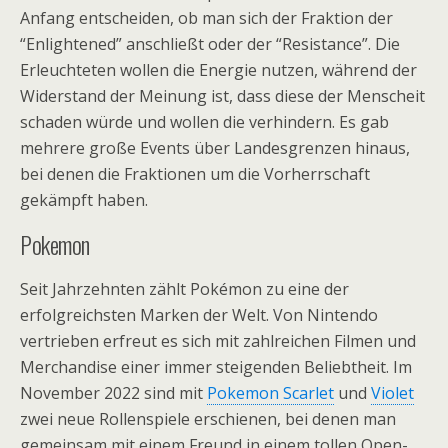
Anfang entscheiden, ob man sich der Fraktion der
“Enlightened” anschließt oder der “Resistance”. Die
Erleuchteten wollen die Energie nutzen, während der
Widerstand der Meinung ist, dass diese der Menscheit
schaden würde und wollen die verhindern. Es gab
mehrere große Events über Landesgrenzen hinaus,
bei denen die Fraktionen um die Vorherrschaft
gekämpft haben.
Pokemon
Seit Jahrzehnten zählt Pokémon zu eine der
erfolgreichsten Marken der Welt. Von Nintendo
vertrieben erfreut es sich mit zahlreichen Filmen und
Merchandise einer immer steigenden Beliebtheit. Im
November 2022 sind mit
Pokemon Scarlet
und
Violet
zwei neue Rollenspiele erschienen, bei denen man
gemeinsam mit einem Freund in einem tollen Open-