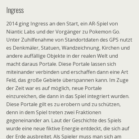
Ingress
2014 ging Ingress an den Start, ein AR-Spiel von
Niantic Labs und der Vorgänger zu Pokemon Go.
Unter Zuhilfenahme von Standortdaten des GPS nutzt
es Denkmäler, Statuen, Wandzeichnung, Kirchen und
andere auffällige Objekte in der realen Welt und
macht daraus Portale. Diese Portale lassen sich
miteinander verbinden und erschaffen dann eine Art
Feld, das große Gebiete überspannen kann. Im Zuge
der Zeit war es auf möglich, neue Portale
einzureichen, die dann in das Spiel integriert wurden.
Diese Portale gilt es zu erobern und zu schützen,
denn in dem Spiel treten zwei Fraktionen
gegeneinander an. Laut der Geschichte des Spiels
wurde eine neue fiktive Energie entdeckt, die sich auf
der Erde ausbreitet. Als Spieler muss man sich am