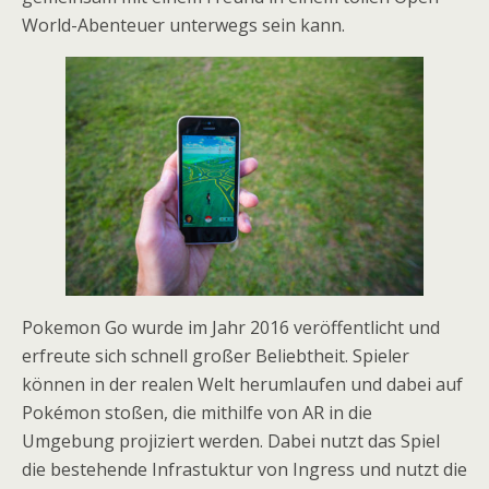
World-Abenteuer unterwegs sein kann.
Pokemon Go wurde im Jahr 2016 veröffentlicht und
erfreute sich schnell großer Beliebtheit. Spieler
können in der realen Welt herumlaufen und dabei auf
Pokémon stoßen, die mithilfe von AR in die
Umgebung projiziert werden. Dabei nutzt das Spiel
die bestehende Infrastuktur von Ingress und nutzt die