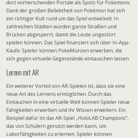
dort vorherschenden Portale als Spots für Pokemons.
Dank der großen Beliebtheit von Pokémon hat sich
ein richtiger Kult rund um das Spiel entwickelt. In
zahlreichen Städten wurden ganze Straßen und
Brücken abgesperrt, damit die Leute ungestört
spielen können. Das Spiel finanziert sich über In-App-
Käufe. Spieler können PokeMünzen erwerben, die
sich gegen virtuelle Gegenstände eintauschen lassen.
Lernen mit AR
Ein weiterer Vorteil von AR-Spielen ist, dass sie eine
neue Art des Lernens ermöglichen. Durch das
Eintauchen in eine virtuelle Welt können Spieler neue
Fähigkeiten erwerben und ihr Wissen erweitern. Ein
Beispiel dafür ist das AR-Spiel „HoloLAB Champions“,
das von Schülern genutzt werden kann, um
Laborfähigkeiten zu erlernen. Spieler können