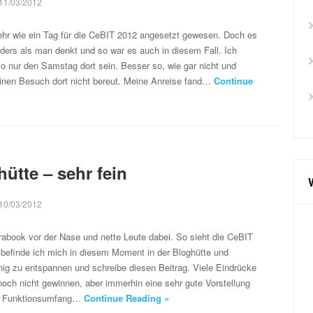
11/03/2012
ehr wie ein Tag für die CeBIT 2012 angesetzt gewesen. Doch es
ers als man denkt und so war es auch in diesem Fall. Ich
 nur den Samstag dort sein. Besser so, wie gar nicht und
nen Besuch dort nicht bereut. Meine Anreise fand…
Continue
hütte – sehr fein
10/03/2012
rabook vor der Nase und nette Leute dabei. So sieht die CeBIT
 befinde ich mich in diesem Moment in der Bloghütte und
ig zu entspannen und schreibe diesen Beitrag. Viele Eindrücke
och nicht gewinnen, aber immerhin eine sehr gute Vorstellung
n Funktionsumfang…
Continue Reading »