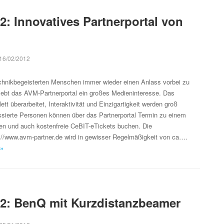
2: Innovatives Partnerportal von
16/02/2012
echnikbegeisterten Menschen immer wieder einen Anlass vorbei zu
lebt das AVM-Partnerportal ein großes Medieninteresse. Das
t überarbeitet, Interaktivität und Einzigartigkeit werden groß
ssierte Personen können über das Partnerportal Termin zu einem
en und auch kostenfreie CeBIT-eTickets buchen. Die
p://www.avm-partner.de wird in gewisser Regelmäßigkeit von ca….
 »
2: BenQ mit Kurzdistanzbeamer