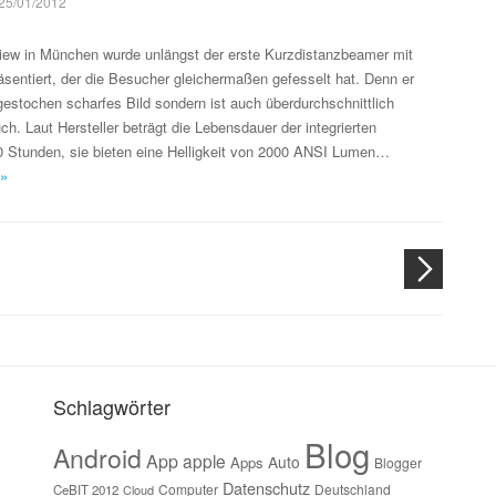
25/01/2012
iew in München wurde unlängst der erste Kurzdistanzbeamer mit
räsentiert, der die Besucher gleichermaßen gefesselt hat. Denn er
n gestochen scharfes Bild sondern ist auch überdurchschnittlich
h. Laut Hersteller beträgt die Lebensdauer der integrierten
 Stunden, sie bieten eine Helligkeit von 2000 ANSI Lumen…
 »
Schlagwörter
Blog
Android
App
apple
Auto
Apps
Blogger
Datenschutz
Computer
Deutschland
CeBIT 2012
Cloud