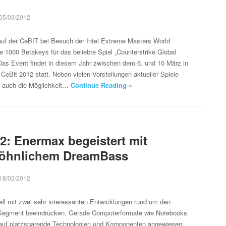
05/03/2012
uf der CeBIT bei Besuch der Intel Extreme Masters World
1000 Betakeys für das beliebte Spiel „Counterstrike Global
 Das Event findet in diesem Jahr zwischen dem 6. und 10 März in
 CeBit 2012 statt. Neben vielen Vorstellungen aktueller Spiele
 auch die Möglichkeit…
Continue Reading »
2: Enermax begeistert mit
öhnlichem DreamBass
18/02/2012
ll mit zwei sehr interessanten Entwicklungen rund um den
-Segment beeindrucken. Gerade Computerformate wie Notebooks
auf platzsparende Technologien und Komponenten angewiesen,