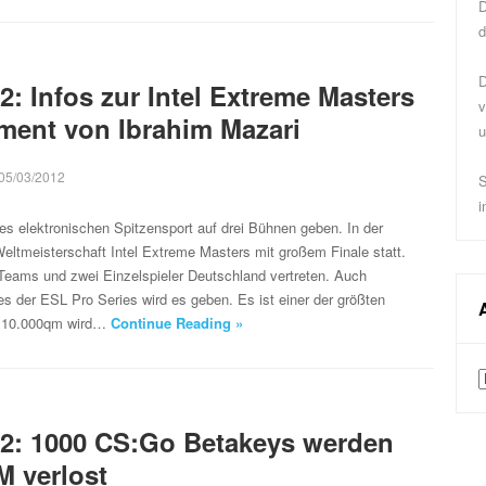
D
d
D
2: Infos zur Intel Extreme Masters
v
ment von Ibrahim Mazari
u
05/03/2012
S
i
es elektronischen Spitzensport auf drei Bühnen geben. In der
 Weltmeisterschaft Intel Extreme Masters mit großem Finale statt.
Teams und zwei Einzelspieler Deutschland vertreten. Auch
 der ESL Pro Series wird es geben. Es ist einer der größten
nd 10.000qm wird…
Continue Reading »
A
2: 1000 CS:Go Betakeys werden
M verlost