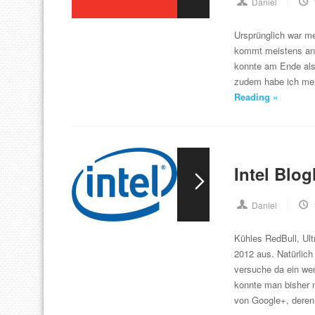
Daniel
Ursprünglich war m
kommt meistens and
konnte am Ende also
zudem habe ich mei
Reading »
Intel Blog
Daniel
Kühles RedBull, Ult
2012 aus. Natürlich
versuche da ein wen
konnte man bisher n
von Google+, dere