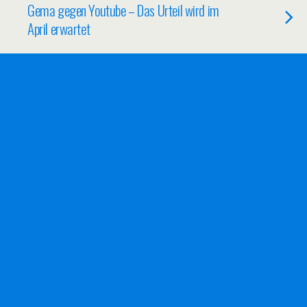
Gema gegen Youtube – Das Urteil wird im
April erwartet
08/03/2011
N-TV Werbespot ist ein richtiges
Trauerspiel
21/09/2010
Sarrazin ist noch nicht vorbei – Video
16/09/2010
Ach jodel mir noch einen