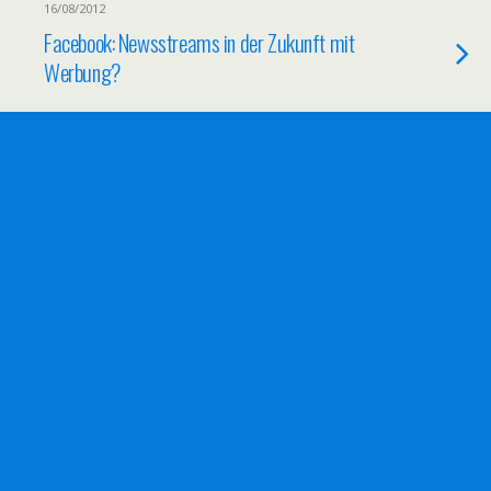
16/08/2012
Facebook: Newsstreams in der Zukunft mit
Werbung?
14/08/2012
Feed in Facebook integrieren mit RSS
Graffiti 2.0
12/08/2012
Aktivität in Social Networks gut für die
Karriere?
11/08/2012
App-Center in Facebook mit Abosystemen