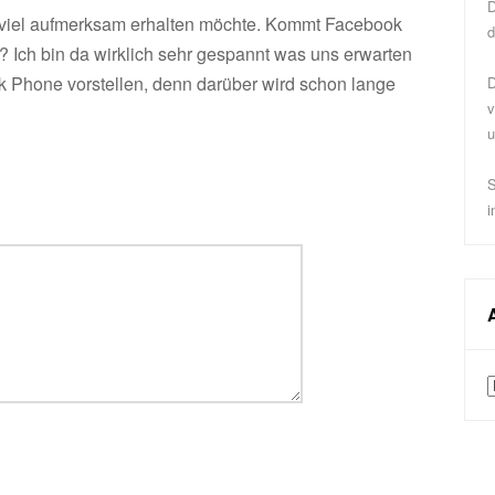
D
o viel aufmerksam erhalten möchte. Kommt Facebook
d
? Ich bin da wirklich sehr gespannt was uns erwarten
ok Phone vorstellen, denn darüber wird schon lange
D
v
u
S
i
A