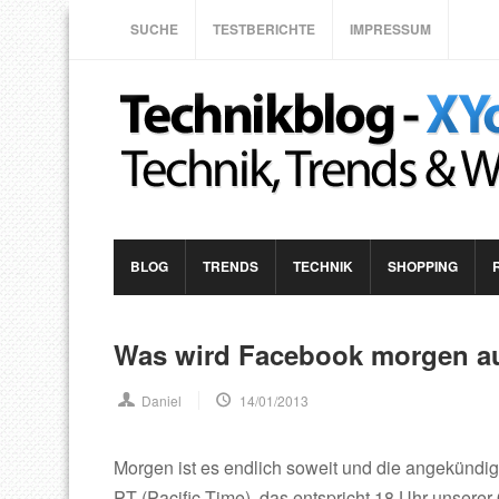
SUCHE
TESTBERICHTE
IMPRESSUM
BLOG
TRENDS
TECHNIK
SHOPPING
Was wird Facebook morgen auf
Daniel
14/01/2013
Morgen ist es endlich soweit und die angekünd
PT (Pacific Time), das entspricht 18 Uhr unserer O