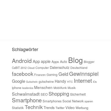
Schlagwörter
Blog
Android
App
apple
Auto
Apps
Blogger
Datenschutz
Computer
Deutschland
CeBIT 2012
Cloud
Gewinnspiel
facebook
Geld
Gaming
Finanzen
Internet
Google
Handy
gutscheine
Gutschein
HTC
iOs
Menschen
iphone
Mobilfunk
Musik
kostenlos
Shopping
Schwalmstadt
Sicherheit
SEO
Smartphone
Smartphones
Social Network
sparen
Technik
Trends
Video
Statistik
Werbung
Twitter