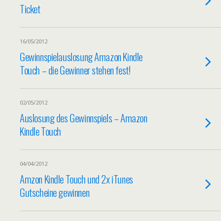
Ticket
16/05/2012
Gewinnspielauslosung Amazon Kindle
Touch – die Gewinner stehen fest!
02/05/2012
Auslosung des Gewinnspiels – Amazon
Kindle Touch
04/04/2012
Amzon Kindle Touch und 2x iTunes
Gutscheine gewinnen