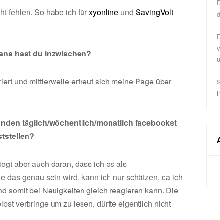
D
ht fehlen. So habe ich für
xyonline
und
SavingVolt
d
D
v
Fans hast du inzwischen?
u
iert und mittlerweile erfreut sich meine Page über
S
i
tunden täglich/wöchentlich/monatlich facebookst
tstellen?
iegt aber auch daran, dass ich es als
A
 das genau sein wird, kann ich nur schätzen, da ich
 somit bei Neuigkeiten gleich reagieren kann. Die
elbst verbringe um zu lesen, dürfte eigentlich nicht