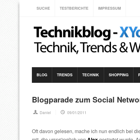
SUCHE
TESTBERICHTE
IMPRESSUM
BLOG
TRENDS
TECHNIK
SHOPPING
Blogparade zum Social Netwo
Daniel
09/01/2011
Oft davon gelesen, mache ich nun endlich bei di
mit, die ursprünglich von
Alex
gestartet wurde. 