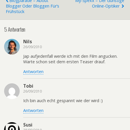
Blogparade – About
My-Spexx – Der Günstige
Blogger Oder Bloggen Für’s
Online-Optiker
Frühstück
5 Antworten
Nils
26/09/2010
Jap aufjedenfall werde ich mit den Film angucken.
Warte schon seit dem ersten Teaser drauf.
Antworten
Tobi
26/09/2010
Ich bin auch echt gespannt wie der wird :)
Antworten
Susi