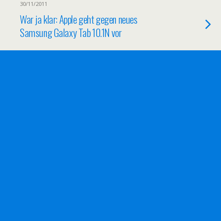
30/11/2011
War ja klar: Apple geht gegen neues
Samsung Galaxy Tab 10.1N vor
26/11/2011
Google Street View Haus entpixeln lassen
26/11/2011
Die Alternative zum Auto in der Stadt
25/11/2011
HTC Evo vs Apple iPhone 4