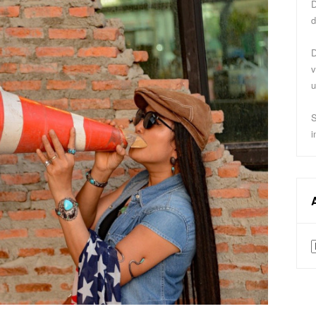
D
d
D
v
u
S
i
A