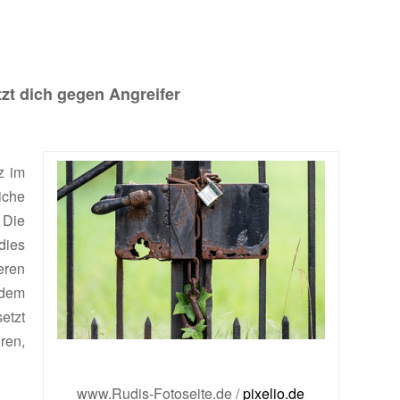
zt dich gegen Angreifer
z im
iche
 Die
dies
eren
ndem
etzt
ren,
www.Rudis-Fotoseite.de /
pixelio.de