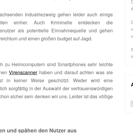
D
d
chsenden Industriezweig gehen leider auch einige
eiten einher. Auch Kriminelle entdecken die
D
v
enutzer als potentielle Einnahmequelle und gehen
u
sreichtum und einen großen budget auf Jagd.
S
i
ch zu Heimcomputern sind Smartphones sehr leichte
inen
Virenscanner
haben und darauf achten was sie
st in keiner Weise geschützt. Weder wird eine
ich sorgfältig in der Auswahl der vertrauenswürdigen
on sicher sein denken wir uns. Leider ist das völlige
A
ken und spähen den Nutzer aus