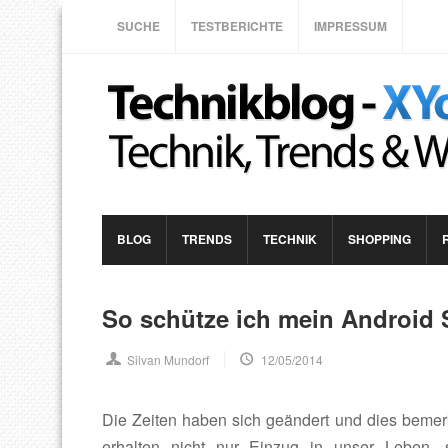
SUCHE
TESTBERICHTE
IMPRESSUM
BLOG
TRENDS
TECHNIK
SHOPPING
So schütze ich mein Android 
Silvan Mundorf
12/05/2014
Die Zeiten haben sich geändert und dies bemerkt
erhalten nicht nur Einzug in unser Leben,