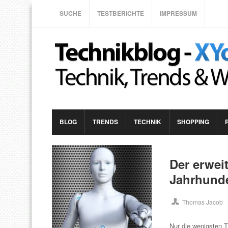
SUCHE
TESTBERICHTE
IMPRESSUM
BLOG
TRENDS
TECHNIK
SHOPPING
Der erwei
Jahrhunde
Thomas Jacob
Nur die wenigsten 