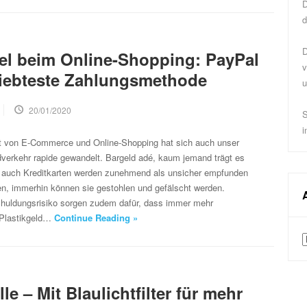
D
d
D
l beim Online-Shopping: PayPal
v
eliebteste Zahlungsmethode
u
20/01/2020
S
i
it von E-Commerce und Online-Shopping hat sich auch unser
dverkehr rapide gewandelt. Bargeld adé, kaum jemand trägt es
h auch Kreditkarten werden zunehmend als unsicher empfunden
en, immerhin können sie gestohlen und gefälscht werden.
chuldungsrisiko sorgen zudem dafür, dass immer mehr
Plastikgeld…
Continue Reading »
A
le – Mit Blaulichtfilter für mehr