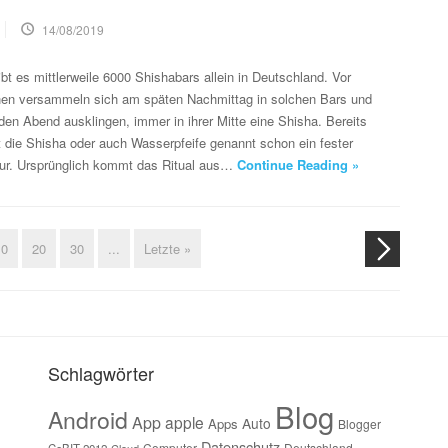
14/08/2019
t es mittlerweile 6000 Shishabars allein in Deutschland. Vor
en versammeln sich am späten Nachmittag in solchen Bars und
n Abend ausklingen, immer in ihrer Mitte eine Shisha. Bereits
st die Shisha oder auch Wasserpfeife genannt schon ein fester
ltur. Ursprünglich kommt das Ritual aus…
Continue Reading »
10
20
30
...
Letzte »
Schlagwörter
Blog
Android
App
apple
Auto
Apps
Blogger
Datenschutz
Computer
Deutschland