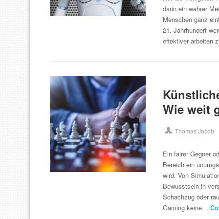
darin ein wahrer Me
Menschen ganz einf
21. Jahrhundert we
effektiver arbeite
Künstlich
Wie weit 
Thomas Jacob
Ein fairer Gegner o
Bereich ein unumgä
wird. Von Simulatio
Bewusstsein in vers
Schachzug oder raubt
Gaming keine…
Co