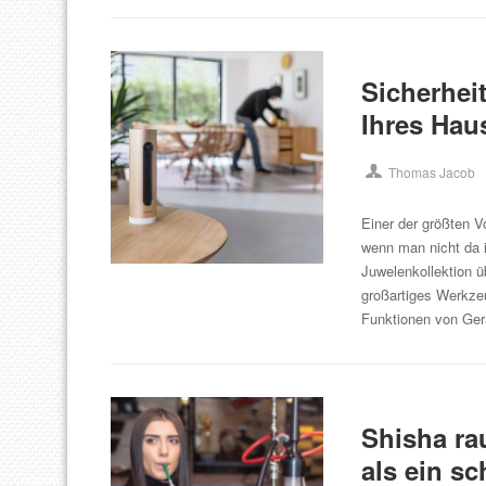
Sicherhei
Ihres Hau
Thomas Jacob
Einer der größten Vo
wenn man nicht da i
Juwelenkollektion ü
großartiges Werkze
Funktionen von Ger
Shisha ra
als ein s