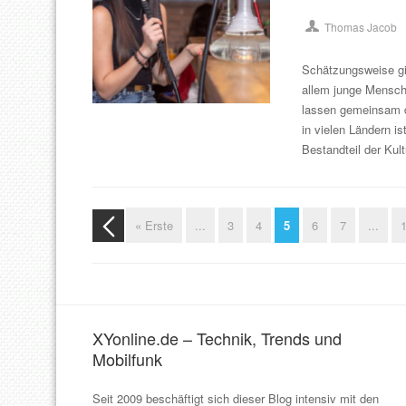
Thomas Jacob
Schätzungsweise gib
allem junge Mensch
lassen gemeinsam de
in vielen Ländern i
Bestandteil der Ku
« Erste
...
3
4
5
6
7
...
XYonline.de – Technik, Trends und
Mobilfunk
Seit 2009 beschäftigt sich dieser Blog intensiv mit den