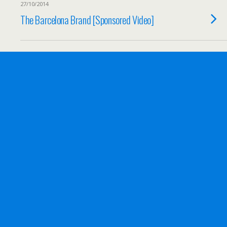
27/10/2014
The Barcelona Brand [Sponsored Video]
20/10/2014
Legales Online-Videostreaming vs.
traditioneller Kauf von Filmen
01/09/2014
IFA 2014 – Das erwartet uns
19/08/2014
DSL-Ausbau der Telekom kostet 25
Milliarden Euro [Sponsored Video]