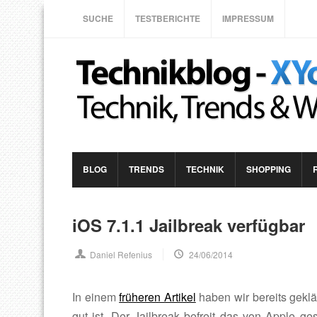
SUCHE
TESTBERICHTE
IMPRESSUM
BLOG
TRENDS
TECHNIK
SHOPPING
iOS 7.1.1 Jailbreak verfügbar
Daniel Refenius
24/06/2014
In einem
früheren Artikel
haben wir bereits geklär
gut ist. Der Jailbreak befreit das von Apple 