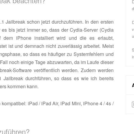
reak beachten?
D
d
.1 Jailbreak schon jetzt durchzuführen. In den ersten
D
 es bis jetzt immer so, dass der Cydia-Server (Cydia
v
u
f dem iPhone installiert wird und die es erlaubt,
stet ist und demnach nicht zuverlässig arbeitet. Meist
S
fangsphase, so dass es häufiger zu Systemfehlern und
i
Fall noch einige Tage abzuwarten, da im Laufe dieser
lbreak-Software veröffentlich werden. Zudem werden
1 Jailbreak durchführen, so dass es wie ich bereits
vers kommen kann.
kompatibel: iPad / iPad Air, iPad Mini, iPhone 4 / 4s /
A
hzuführen?