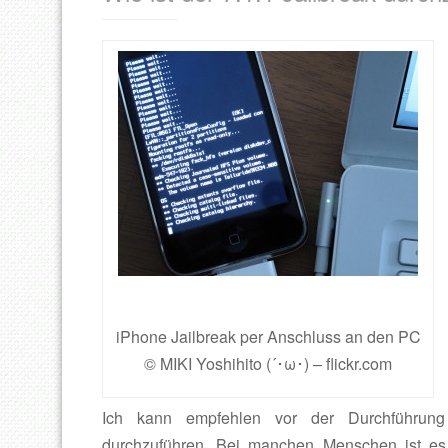
iPhone Jailbreak per Anschluss an den PC
© MIKI Yoshihito (´･ω･) – flickr.com
Ich kann empfehlen vor der Durchführung 
durchzuführen. Bei manchen Menschen ist es