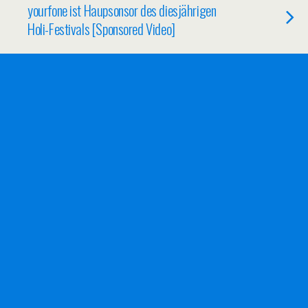
yourfone ist Haupsonsor des diesjährigen
Holi-Festivals [Sponsored Video]
15/07/2014
Die USA sind nicht die Einzigen die uns
überwachen
24/06/2014
iOS 7.1.1 Jailbreak verfügbar
19/06/2014
Wikipedia Autoren müssen in Zukunft
Auftraggeber offenlegen