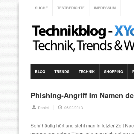
SUCHE
TESTBERICHTE
IMPRESSUM
BLOG
TRENDS
TECHNIK
SHOPPING
Phishing-Angriff im Namen d
Daniel
06/02/2013
Sehr häufig hört und sieht man in letzter Zeit Na
warnen und geben Tipps, wie man sich online ver