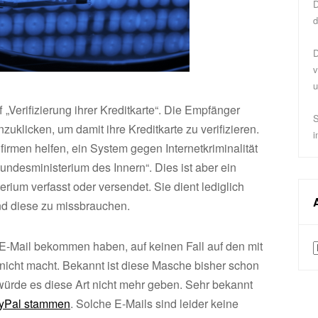
D
d
D
v
u
„Verifizierung ihrer Kreditkarte“. Die Empfänger
S
uklicken, um damit ihre Kreditkarte zu verifizieren.
i
irmen helfen, ein System gegen Internetkriminalität
Bundesministerium des Innern“. Dies ist aber ein
ium verfasst oder versendet. Sie dient lediglich
nd diese zu missbrauchen.
 E-Mail bekommen haben, auf keinen Fall auf den mit
A
nicht macht. Bekannt ist diese Masche bisher schon
würde es diese Art nicht mehr geben. Sehr bekannt
ayPal stammen
. Solche E-Mails sind leider keine