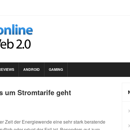
REVIEWS
ANDROID
GAMING
s um Stromtarife geht
der Zeit der Energiewende eine sehr stark beratende
uflich oder privat der Fall ist. Besonders gut zum