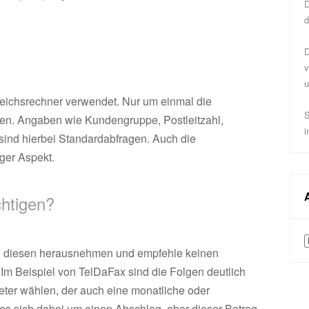
D
d
D
v
u
leichsrechner verwendet. Nur um einmal die
S
igen. Angaben wie Kundengruppe, Postleitzahl,
i
 sind hierbei Standardabfragen. Auch die
iger Aspekt.
chtigen?
A
ürde diesen herausnehmen und empfehle keinen
Im Beispiel von TelDaFax sind die Folgen deutlich
ter wählen, der auch eine monatliche oder
es sich dabei um einen Abschlag, aber dieser Betrag