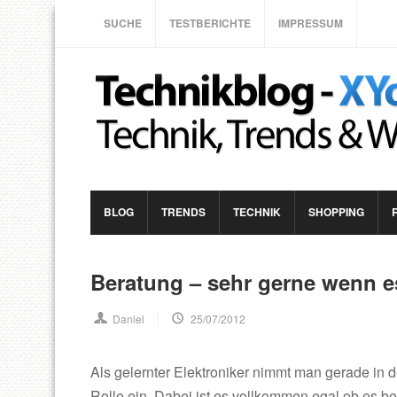
SUCHE
TESTBERICHTE
IMPRESSUM
BLOG
TRENDS
TECHNIK
SHOPPING
Beratung – sehr gerne wenn e
Daniel
25/07/2012
Als gelernter Elektroniker nimmt man gerade in 
Rolle ein. Dabei ist es vollkommen egal ob es ber