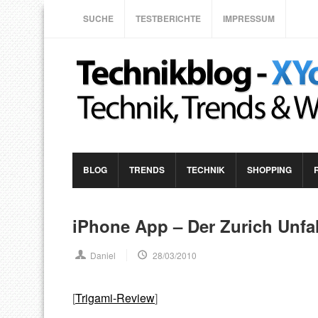
SUCHE
TESTBERICHTE
IMPRESSUM
BLOG
TRENDS
TECHNIK
SHOPPING
iPhone App – Der Zurich Unfal
Daniel
28/03/2010
[
Trigami-Review
]