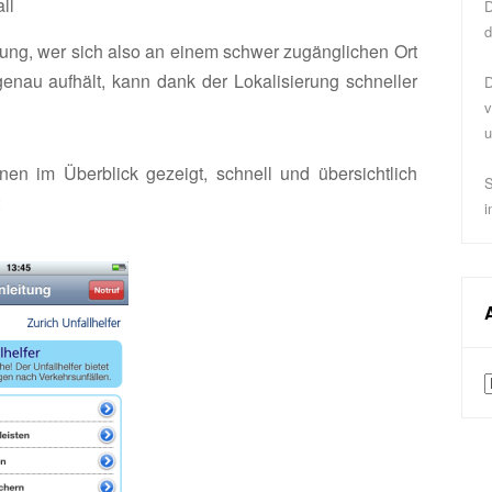
ll
D
d
erung, wer sich also an einem schwer zugänglichen Ort
enau aufhält, kann dank der Lokalisierung schneller
D
v
u
en im Überblick gezeigt, schnell und übersichtlich
S
:
i
A