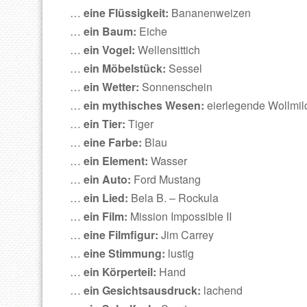
…
eine Flüssigkeit:
Bananenweizen
…
ein Baum:
Eiche
…
ein Vogel:
Wellensittich
…
ein Möbelstück:
Sessel
…
ein Wetter:
Sonnenschein
…
ein mythisches Wesen:
eierlegende Wollmil
…
ein Tier:
Tiger
…
eine Farbe:
Blau
…
ein Element:
Wasser
…
ein Auto:
Ford Mustang
…
ein Lied:
Bela B. – Rockula
…
ein Film:
Mission Impossible II
…
eine Filmfigur:
Jim Carrey
…
eine Stimmung:
lustig
…
ein Körperteil:
Hand
…
ein Gesichtsausdruck:
lachend