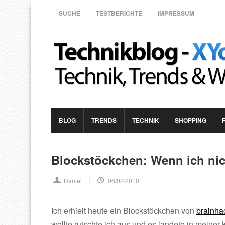
SUCHE
TESTBERICHTE
IMPRESSUM
BLOG
TRENDS
TECHNIK
SHOPPING
Blockstöckchen: Wenn ich ni
Daniel
06/02/2010
Ich erhielt heute ein Blockstöckchen von
brainha
wollte rutschte ich aus und es landete in meiner