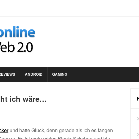
REVIEWS
ANDROID
GAMING
cht ich wäre…
cker
und hatte Glück, denn gerade als ich es fangen
 Kapuze. Es ist mein erstes Blockstöckchen und bin