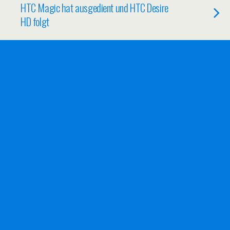
HTC Magic hat ausgedient und HTC Desire
HD folgt
15/05/2011
Vodafone Kündigung und das
obligatorische Telefonat
28/11/2010
Telekom hat Preise für LTE festgelegt
23/11/2010
Endlich günstig ins Ausland via PrePaid
telefonieren!