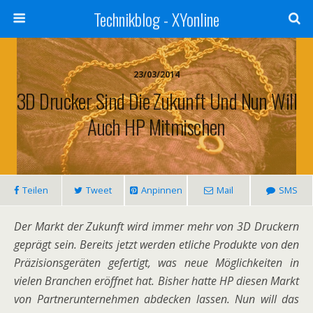
Technikblog - XYonline
23/03/2014
3D Drucker Sind Die Zukunft Und Nun Will
Auch HP Mitmischen
Teilen
Tweet
Anpinnen
Mail
SMS
Der Markt der Zukunft wird immer mehr von 3D Druckern
geprägt sein. Bereits jetzt werden etliche Produkte von den
Präzisionsgeräten gefertigt, was neue Möglichkeiten in
vielen Branchen eröffnet hat. Bisher hatte HP diesen Markt
von Partnerunternehmen abdecken lassen. Nun will das