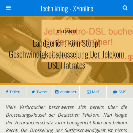
Technikblog - XYonline
31/10/2013
Landgericht Köln Stoppt
Geschwindigkeitsdrosselung Der Telekom
DSL Flatrates
Teilen
Tweet
Anpinnen
Mail
SMS
Viele Verbraucher beschwerten sich bereits über die
Drosselungsklausel der Deutschen Telekom. Nun klagte
der Verbraucherschutz vorm Landgericht Köln und bekam
Recht. Die Drosselung der Surfgeschwindigkeit ist nichts