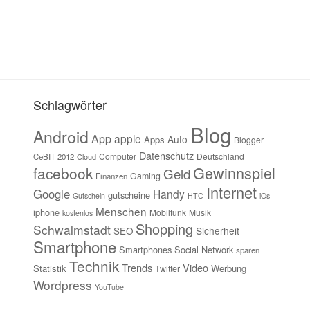
Schlagwörter
Blog
Android
App
apple
Auto
Apps
Blogger
Datenschutz
Computer
Deutschland
CeBIT 2012
Cloud
Gewinnspiel
facebook
Geld
Gaming
Finanzen
Internet
Google
Handy
gutscheine
Gutschein
HTC
iOs
Menschen
iphone
Mobilfunk
Musik
kostenlos
Shopping
Schwalmstadt
Sicherheit
SEO
Smartphone
Smartphones
Social Network
sparen
Technik
Trends
Video
Statistik
Werbung
Twitter
Wordpress
YouTube