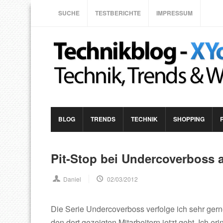
SUCHE
TESTBERICHTE
IMPRESSUM
BLOG
TRENDS
TECHNIK
SHOPPING
Pit-Stop bei Undercoverboss 
Daniel
02/03/2012
Die Serie Undercoverboss verfolge ich sehr gerne
den dort gezeigten Mitarbeitern jetzt geht. Ich er