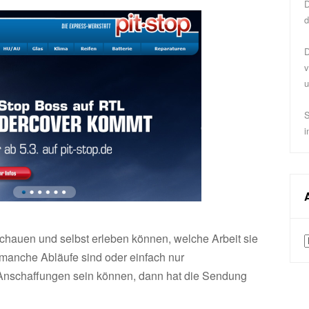
D
d
D
v
u
S
i
chauen und selbst erleben können, welche Arbeit sie
A
 manche Abläufe sind oder einfach nur
Anschaffungen sein können, dann hat die Sendung