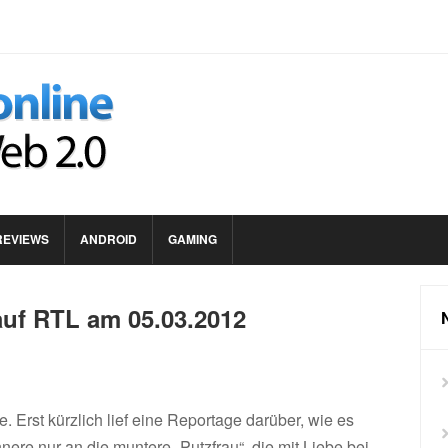
REVIEWS
ANDROID
GAMING
auf RTL am 05.03.2012
. Erst kürzlich lief eine Reportage darüber, wie es
innere nur an die muntere „Putzfrau“, die mit Liebe bei