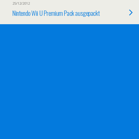
25/12/2012
Nintendo Wii U Premium Pack ausgepackt
14/12/2012
IHF Handball Challenge 13 auch auf
Konsole erhältlich
29/09/2012
Warum Spieleplattformen beliebt sind und
Downloads sich durchsetzen
24/08/2012
Interview mit Ralf Anheier von EA zur
„Virtuellen Bundesliga“ in FIFA 13