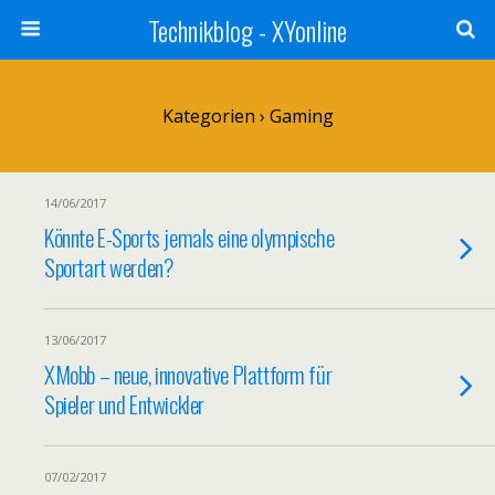
Technikblog - XYonline
Kategorien ›
Gaming
14/06/2017
Könnte E-Sports jemals eine olympische
Sportart werden?
13/06/2017
XMobb – neue, innovative Plattform für
Spieler und Entwickler
07/02/2017