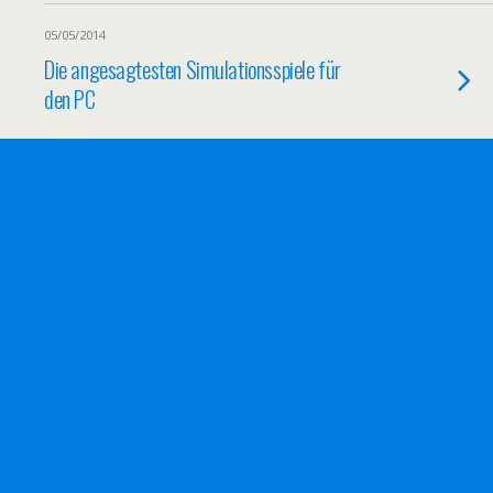
05/05/2014
Die angesagtesten Simulationsspiele für
den PC
07/04/2014
Dies erwartet euch auf dem Tablet Markt
des Jahres 2014
03/04/2014
Das neue Windows 8.1 hat wieder das
altbekannte Startmenü
17/01/2014
Apple muss Eltern entschädigen