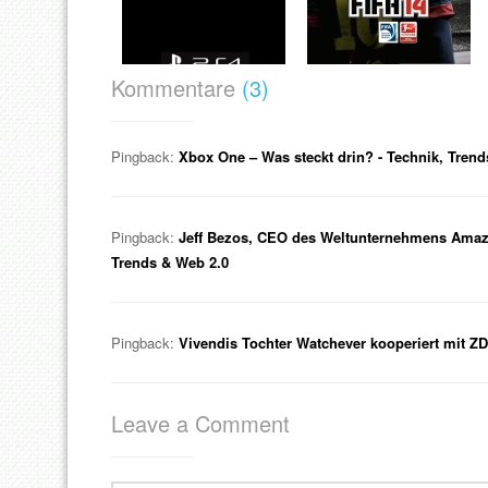
Kommentare
(3)
Pingback:
Xbox One – Was steckt drin? - Technik, Trend
Pingback:
Jeff Bezos, CEO des Weltunternehmens Amazon
Trends & Web 2.0
Pingback:
Vivendis Tochter Watchever kooperiert mit ZD
Leave a Comment