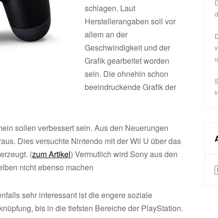
D
schlagen. Laut
d
Herstellerangaben soll vor
allem an der
D
Geschwindigkeit und der
v
u
Grafik gearbeitet worden
sein. Die ohnehin schon
S
beeindruckende Grafik der
i
in sollen verbessert sein. Aus den Neuerungen
raus. Dies versuchte Nintendo mit der Wii U über das
erzeugt. (
zum Artikel
) Vermutlich wird Sony aus den
Selben nicht ebenso machen
A
nfalls sehr interessant ist die engere soziale
knüpfung, bis in die tiefsten Bereiche der PlayStation.