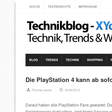
SUCHE
TESTBERICHTE
IMPRESSUM
BLOG
TRENDS
TECHNIK
SHOPPING
Die PlayStation 4 kann ab sof
Thomas Jacob
30/05/2013
Darauf haben alle PlayStation-Fans gewartet. Di
Spielekonsole rückt näher. Jetzt bietet Amazon 