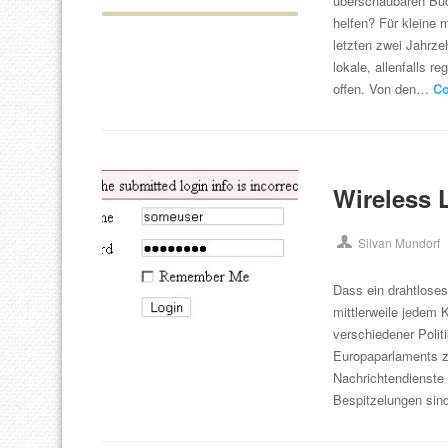
überschaubaren Bud
helfen? Für kleine 
letzten zwei Jahrze
lokale, allenfalls r
offen. Von den…
Co
Wireless 
Silvan Mundorf
Dass ein drahtloses
mittlerweile jedem
verschiedener Polit
Europaparlaments z
Nachrichtendienste 
Bespitzelungen si