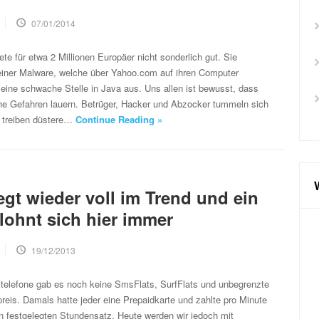
07/01/2014
te für etwa 2 Millionen Europäer nicht sonderlich gut. Sie
t einer Malware, welche über Yahoo.com auf ihren Computer
 eine schwache Stelle in Java aus. Uns allen ist bewusst, dass
che Gefahren lauern. Betrüger, Hacker und Abzocker tummeln sich
d treiben düstere…
Continue Reading »
egt wieder voll im Trend und ein
 lohnt sich hier immer
19/12/2013
ltelefone gab es noch keine SmsFlats, SurfFlats und unbegrenzte
reis. Damals hatte jeder eine Prepaidkarte und zahlte pro Minute
n festgelegten Stundensatz. Heute werden wir jedoch mit