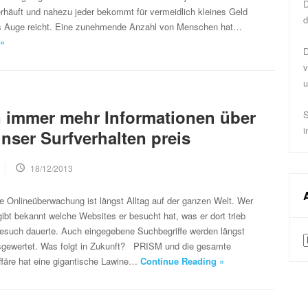
D
rhäuft und nahezu jeder bekommt für vermeidlich kleines Geld
d
as Auge reicht. Eine zunehmende Anzahl von Menschen hat…
 »
D
v
u
 immer mehr Informationen über
S
i
nser Surfverhalten preis
18/12/2013
 Onlineüberwachung ist längst Alltag auf der ganzen Welt. Wer
 gibt bekannt welche Websites er besucht hat, was er dort trieb
Besuch dauerte. Auch eingegebene Suchbegriffe werden längst
A
sgewertet. Was folgt in Zukunft? PRISM und die gesamte
äre hat eine gigantische Lawine…
Continue Reading »