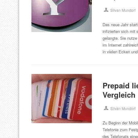
Silvan Mundorf
Das neue Jahr starte
infizierten sich mi
gelangte. Sie nutze
im Internet zahlrei
in vielen Ecken un
Prepaid li
Vergleich
Silvan Mundorf
Zu Beginn der Mobi
Telefonie zum Festp
des Telefonats eine