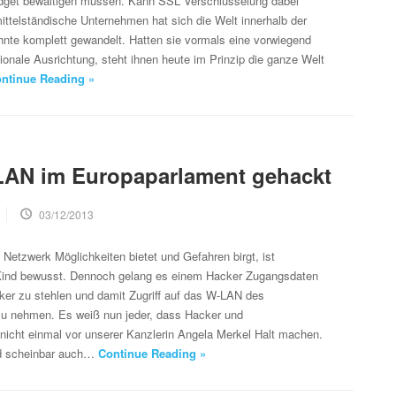
get bewältigen müssen. Kann SSL Verschlüsselung dabei
mittelständische Unternehmen hat sich die Welt innerhalb der
hnte komplett gewandelt. Hatten sie vormals eine vorwiegend
egionale Ausrichtung, steht ihnen heute im Prinzip die ganze Welt
ntinue Reading »
LAN im Europaparlament gehackt
03/12/2013
 Netzwerk Möglichkeiten bietet und Gefahren birgt, ist
 Kind bewusst. Dennoch gelang es einem Hacker Zugangsdaten
iker zu stehlen und damit Zugriff auf das W-LAN des
u nehmen. Es weiß nun jeder, dass Hacker und
nicht einmal vor unserer Kanzlerin Angela Merkel Halt machen.
nd scheinbar auch…
Continue Reading »