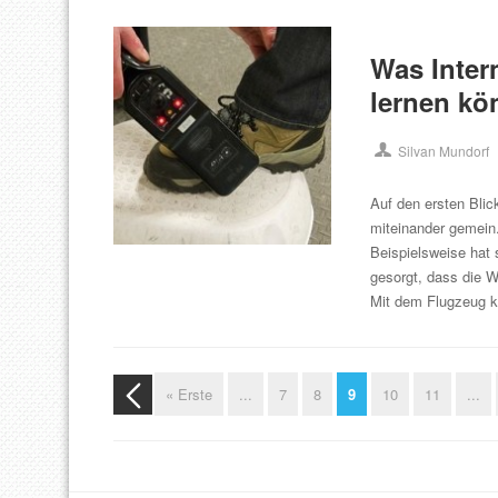
Was Inter
lernen kö
Silvan Mundorf
Auf den ersten Blic
miteinander gemein.
Beispielsweise hat
gesorgt, dass die W
Mit dem Flugzeug k
« Erste
...
7
8
9
10
11
...