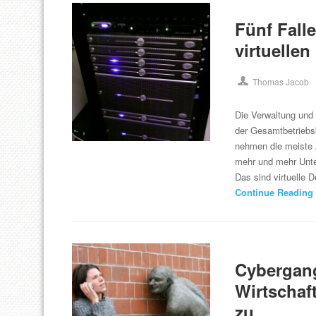
Fünf Fall
virtuellen
Thomas Jacob
Die Verwaltung un
der Gesamtbetriebs
nehmen die meiste 
mehr und mehr Unte
Das sind virtuelle 
Continue Reading
Cybergang
Wirtschaf
zu