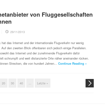
netanbieter von Fluggesellschaften
nnen
29/11/2013
k hat das Internet und der internationale Flugverkehr nur wenig
 Auf den zweiten Blick offenbaren sich jedoch einige Parallelen.
 sowohl das Internet und der zunehmende Flugverkehr dafür
elt schrumpft und weit distanzierte Orte näher aneinander rücken.
önnen Strecken, die von hundert Jahren…
Continue Reading »
20
30
40
...
Letzte »