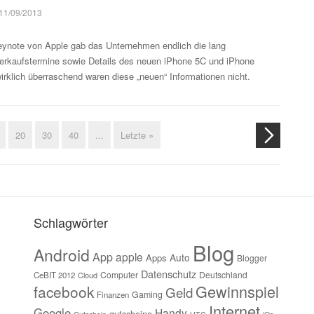
11/09/2013
Keynote von Apple gab das Unternehmen endlich die lang
Verkaufstermine sowie Details des neuen iPhone 5C und iPhone
rklich überraschend waren diese „neuen“ Informationen nicht.
20
30
40
...
Letzte »
Schlagwörter
Blog
Android
App
apple
Auto
Apps
Blogger
Datenschutz
Computer
Deutschland
CeBIT 2012
Cloud
Gewinnspiel
facebook
Geld
Gaming
Finanzen
Internet
Google
Handy
gutscheine