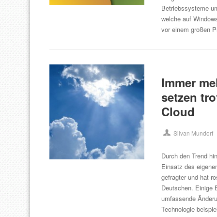
Betriebssysteme um
welche auf Window
vor einem großen P
Immer meh
setzen tr
Cloud
Silvan Mundorf
Durch den Trend hi
Einsatz des eigene
gefragter und hat r
Deutschen. Einige 
umfassende Änderun
Technologie beispi