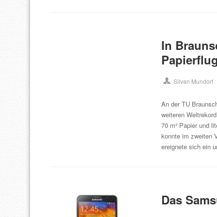
In Brauns
Papierflu
Silvan Mundorf
An der TU Braunsch
weiteren Weltrekor
70 m² Papier und li
konnte im zweiten 
ereignete sich ein
Das Samsu