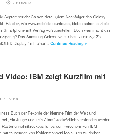
20/09/2013
de September dasGalaxy Note 3,dem Nachfolger des Galaxy
kt. Händler, wie www.mobildiscounter.de, bieten schon jetzt die
das Smartphone mit Vertrag vorzubestellen. Doch was macht das
nzigartig? Das Samsung Galaxy Note 3 besitzt ein 5,7 Zoll
AMOLED-Display “ mit einer…
Continue Reading »
 Video: IBM zeigt Kurzfilm mit
13/09/2013
iness Buch der Rekorde der kleinste Film der Welt und
es bei „Ein Junge und sein Atom“ wortwörtlich verstanden werden.
es Rastertunnelmikroskops ist es den Forschern von IBM
lm mit tausenden von Kohlenmonoxid-Molekülen zu drehen.