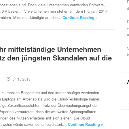
D
gestiegen sind. Doch viele Unternehmen verwenden Software,
d
s XP basiert. Viele Unternehmen stehen am dem Frühjahr 2014
roblem. Microsoft kündigte an, den…
Continue Reading »
D
v
u
r mittelständige Unternehmen
S
i
otz den jüngsten Skandalen auf die
04/10/2013
n zu mobilen Endgeräten und den immer häufiger werdenden
n Laptops am Arbeitsplatz wird die Cloud-Technologie immer
A
osige Zukunftsaussichten, trotz der Überwachungsangst der
Experten vermuteten, dass die weltweiten Spionageaffären
gen des Nutzerverhaltens mit sich ziehen. Die Cloud
elsweise würde davon schon bald stark…
Continue Reading »