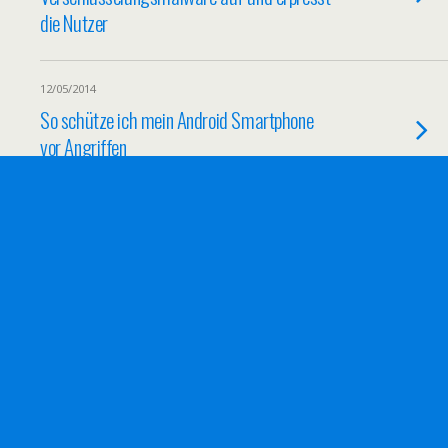
die Nutzer
12/05/2014
So schütze ich mein Android Smartphone
vor Angriffen
09/05/2014
Browser-basierte Spiele verzeichnen
rasantes Wachstum
07/05/2014
Das kann der Nachfolger des legendären
Samsung Galaxy S4