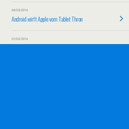
04/03/2014
Android wirft Apple vom Tablet Thron
01/02/2014
2014 – Das Jahr der Tablet-PC!?! –
Größere Tablets, höher auflösende Displays
und schnellere Prozessoren
27/01/2014
Vivendis Tochter Watchever kooperiert mit
ZDF Enterprises
21/01/2014
Die CES 2014: ein Ausblick auf die mobilen