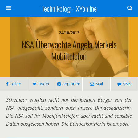
Technikblog - XYonline
24/10/2013
NSA Überwachte Angela Merkels
Mobiltelefon
Teilen
Tweet
Anpinnen
Mail
SMS
Scheinbar wurden nicht nur die kleinen Bürger von der
NSA ausgespäht, sondern auch unsere Bundeskanzlerin.
Die NSA soll ihr Mobilfunktelefon überwacht und sensible
Daten ausgelesen haben. Die Bundeskanzlerin ist empört.