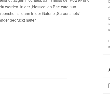
eenshot tätigen möchtest, dann muss der Power- und
D
t werden. In der „Notification Bar“ wird nun
d
enshot ist dann in der Galerie „Screenshots“
D
änger gedrückt halten.
v
u
S
i
A