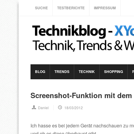
SUCHE
TESTBERICHTE
IMPRESSUM
BLOG
TRENDS
TECHNIK
SHOPPING
Screenshot-Funktion mit dem
Daniel
18/03/2012
Ich hasse es bei jedem Gerät nachschauen zu mü
und ob es diese überhaupt gibt.