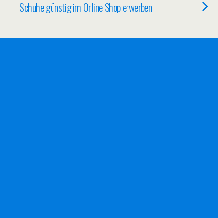
Schuhe günstig im Online Shop erwerben
21/11/2011
Technik ist teuer – Gutscheine helfen für
gute Rabatte
07/11/2011
Ich hasse günstige Drucker und teure
Tintenpatronen
02/10/2011
Herbstmode kommt – Einkaufstouren
starten