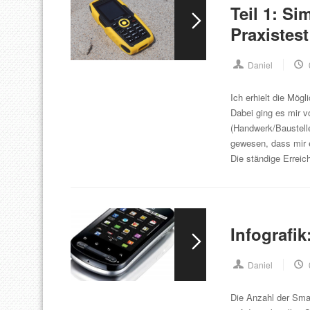
Teil 1: Si
Praxistest
Daniel
Ich erhielt die Mög
Dabei ging es mir vo
(Handwerk/Baustelle)
gewesen, dass mir 
Die ständige Errei
Infografi
Daniel
Die Anzahl der Sma