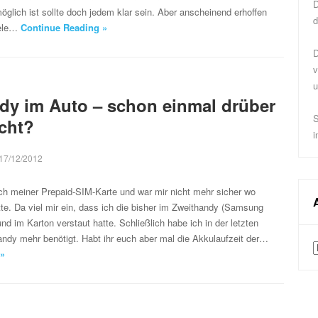
D
lich ist sollte doch jedem klar sein. Aber anscheinend erhoffen
d
iele…
Continue Reading »
D
v
u
dy im Auto – schon einmal drüber
S
cht?
i
17/12/2012
ch meiner Prepaid-SIM-Karte und war mir nicht mehr sicher wo
atte. Da viel mir ein, dass ich die bisher im Zweithandy (Samsung
d im Karton verstaut hatte. Schließlich habe ich in der letzten
andy mehr benötigt. Habt ihr euch aber mal die Akkulaufzeit der…
A
 »