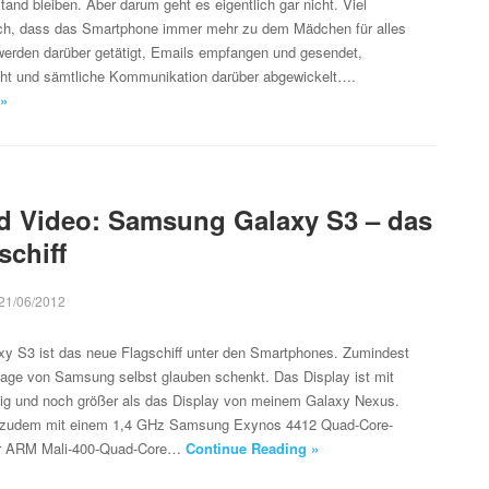
tand bleiben. Aber darum geht es eigentlich gar nicht. Viel
doch, dass das Smartphone immer mehr zu dem Mädchen für alles
werden darüber getätigt, Emails empfangen und gesendet,
ht und sämtliche Kommunikation darüber abgewickelt….
 »
d Video: Samsung Galaxy S3 – das
schiff
21/06/2012
 S3 ist das neue Flagschiff unter den Smartphones. Zumindest
ge von Samsung selbst glauben schenkt. Das Display ist mit
iesig und noch größer als das Display von meinem Galaxy Nexus.
es zudem mit einem 1,4 GHz Samsung Exynos 4412 Quad-Core-
er ARM Mali-400-Quad-Core…
Continue Reading »