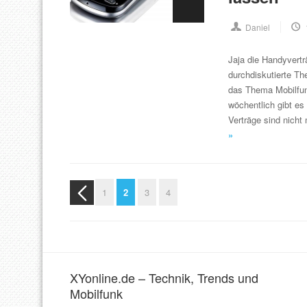
Daniel
Jaja die Handyvert
durchdiskutierte T
das Thema Mobilfunk
wöchentlich gibt e
Verträge sind nich
»
1
2
3
4
XYonline.de – Technik, Trends und
Mobilfunk