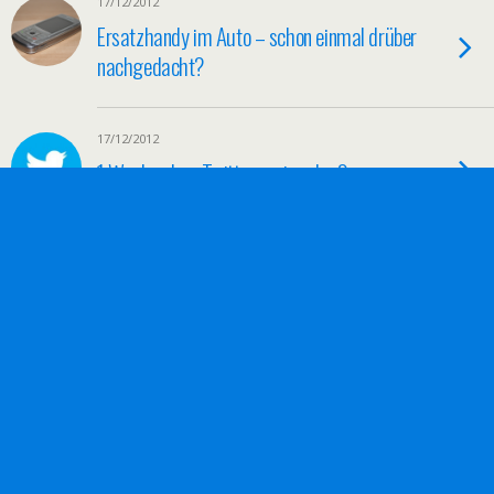
17/12/2012
Ersatzhandy im Auto – schon einmal drüber
nachgedacht?
17/12/2012
1 Woche ohne Twitter – ging das?
17/12/2012
Ladenzeile Android App im Test – von
unterwegs einkaufen
14/12/2012
IHF Handball Challenge 13 auch auf
Konsole erhältlich