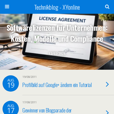
Technikblog - XYonline
Softwarelizenzen für Unternehmen:
Kosten, Modelle und Compliance
12/02/2026
19/08/2011
AUG.
19
Profilbild auf Google+ ändern ein Tutorial
17/08/2011
AUG.
17
Gewinner von Blogparade der