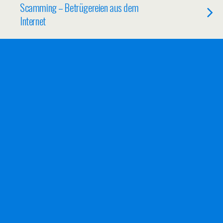
Scamming – Betrügereien aus dem
Internet
03/07/2012
Smartphones als ständige Begleiter
02/07/2012
Infografik: der Mobile Boom
02/07/2012
Interaktionen zwischen Bloggern und Lesern