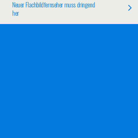
Neuer Flachbildfernseher muss dringend
her
02/02/2012
Die richtige Büroeinrichtung für
Selbstständige
24/01/2012
Weihnachten haben wir erfolgreich hinter
uns gelassen
23/01/2012
Tresore haben ihre Berechtigung und
können nützlich sein