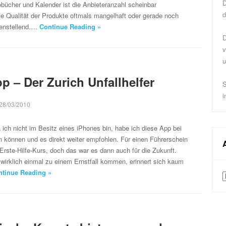
D
bücher und Kalender ist die Anbieteranzahl scheinbar
d
e Qualität der Produkte oftmals mangelhaft oder gerade noch
denstellend….
Continue Reading »
D
v
u
p – Der Zurich Unfallhelfer
S
i
28/03/2010
 ich nicht im Besitz eines iPhones bin, habe ich diese App bei
 können und es direkt weiter empfohlen. Für einen Führerschein
Erste-Hilfe-Kurs, doch das war es dann auch für die Zukunft.
 wirklich einmal zu einem Ernstfall kommen, erinnert sich kaum
ntinue Reading »
A