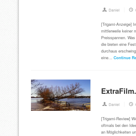
Daniel
[Trigami-Anzeige] Im
mittlerweile keiner
Preisspannen. Was 
die bieten eine Fes
durchaus erschwingl
eine…
Continue R
ExtraFilm
Daniel
[Trigami-Review] W
oftmals bei den Idee
an Möglichkeiten u