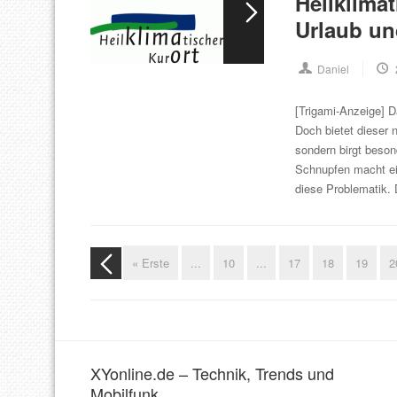
Heilklima
Urlaub un
Daniel
[Trigami-Anzeige] D
Doch bietet dieser 
sondern birgt beson
Schnupfen macht ei
diese Problematik. 
« Erste
...
10
...
17
18
19
2
XYonline.de – Technik, Trends und
Mobilfunk