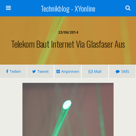
Technikblog - XYonline
23/06/2014
Telekom Baut Internet Via Glasfaser Aus
Teilen
Tweet
Anpinnen
Mail
SMS