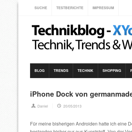
SUCHE
TESTBERICHTE
IMPRESSUM
BLOG
TRENDS
TECHNIK
SHOPPING
iPhone Dock von germanmade
Daniel
20/05/2013
Für meine bisherigen Androiden hatte ich eine D
bestanden bisher nur aus Kunststoff. Von der Ver