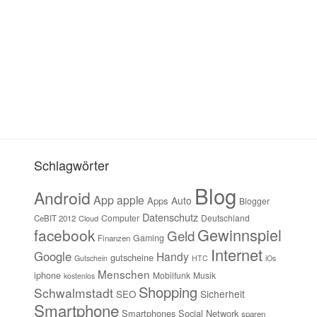
Schlagwörter
Blog
Android
App
apple
Auto
Apps
Blogger
Datenschutz
Computer
Deutschland
CeBIT 2012
Cloud
Gewinnspiel
facebook
Geld
Gaming
Finanzen
Internet
Google
Handy
gutscheine
Gutschein
HTC
iOs
Menschen
iphone
Mobilfunk
Musik
kostenlos
Shopping
Schwalmstadt
Sicherheit
SEO
Smartphone
Smartphones
Social Network
sparen