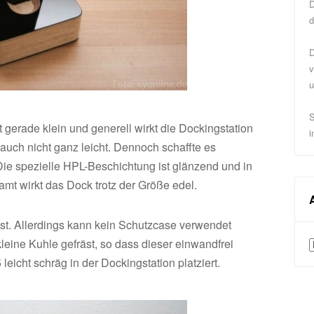
D
d
D
v
u
S
gerade klein und generell wirkt die Dockingstation
i
 auch nicht ganz leicht. Dennoch schaffte es
e spezielle HPL-Beschichtung ist glänzend und in
mt wirkt das Dock trotz der Größe edel.
est. Allerdings kann kein Schutzcase verwendet
eine Kuhle gefräst, so dass dieser einwandfrei
A
leicht schräg in der Dockingstation platziert.