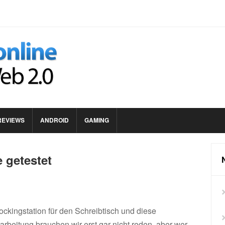
REVIEWS
ANDROID
GAMING
 getestet
ockingstation für den Schreibtisch und diese
arbeitung brauchen wir erst gar nicht reden, aber wer