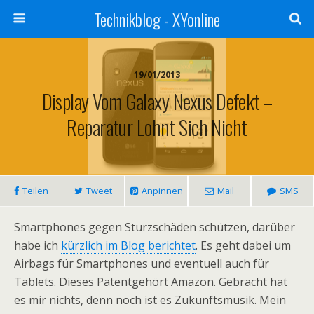
Technikblog - XYonline
19/01/2013
Display Vom Galaxy Nexus Defekt –
Reparatur Lohnt Sich Nicht
Teilen
Tweet
Anpinnen
Mail
SMS
Smartphones gegen Sturzschäden schützen, darüber
habe ich
kürzlich im Blog berichtet
. Es geht dabei um
Airbags für Smartphones und eventuell auch für
Tablets. Dieses Patentgehört Amazon. Gebracht hat
es mir nichts, denn noch ist es Zukunftsmusik. Mein