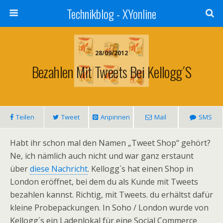
Technikblog - XYonline
28/09/2012
Bezahlen Mit Tweets Bei Kellogg´s
Teilen
Tweet
Anpinnen
Mail
SMS
Habt ihr schon mal den Namen „Tweet Shop“ gehört?
Ne, ich nämlich auch nicht und war ganz erstaunt
über
diese Nachricht
. Kellogg´s hat einen Shop in
London eröffnet, bei dem du als Kunde mit Tweets
bezahlen kannst. Richtig, mit Tweets. du erhältst dafür
kleine Probepackungen. In Soho / London wurde von
Kellogg´s ein Ladenlokal für eine Social Commerce