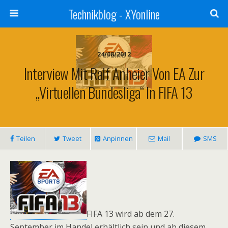
Technikblog - XYonline
24/08/2012
Interview Mit Ralf Anheier Von EA Zur
„Virtuellen Bundesliga“ In FIFA 13
Teilen
Tweet
Anpinnen
Mail
SMS
FIFA 13 wird ab dem 27.
September im Handel erhältlich sein und ab diesem